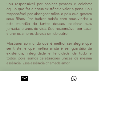
Sou responsável por acolher pessoas e celebrar
aquilo que faz a nossa existência valer a pena. Sou
responsável por abençoar mães e pais que gestam
seus filhos. Por batizar bebês com boas-vindas a
este mundão de tantos deuses, celebrar suas
jornadas e anos de vida. Sou responsável por casar
e unir os amores da vida um do outro.
Mostrarei ao mundo que é melhor ser alegre que
ser triste, e que melhor ainda é ser guardião da
existência, integridade e felicidade de tudo e
todos, pois somos celebrações únicas da mesma
essência. Essa essência chamada amor.
Tatiani Amaral Führ, 16 de setembro de 2020.
VALORES:
> Humanização dos relacionamentos.
> Respeito à essência pessoal e à liberdade de
escolha.
> Gentileza que gera gentileza.
> Valorização da vida e dos vínculos de afeto.
> Manter a capacidade de se encantar com o pôr-
do-sol e com os presentes da experiência humana.