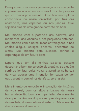
Desejo que nosso amor permaneça aceso no peito
e possamos nos reconhecer nas luzes das pessoas
que cruzamos pelo caminho. Que tenhamos plena
consciência da nossa divindade por trás das
aparências, nos espelhos ou nas janelas. Que
sejamos elos de uma grande corrente do bem.
Me importo com a potência das palavras, dos
momentos, dos vínculos e dos pequenos detalhes.
Me importo com olhares, mãos entrelaçadas, olhos
cheios d'água, abraços sinceros, encontros de
almas. Me importo com suspiros, sonhos e
esperanças de um futuro bom.
Espero que um dia minhas palavras possam
despertar o bem no coração de alguém. Se alguém
sorrir ao lembrar delas, voltar a acreditar na beleza
da vida, adoçar uma intenção, for capaz de ver
outro alguém com olhos de afeto, serei grata.
Me alimento de emoção e inspiração, de histórias
da vida real, com os altos e baixos da nossa
humanidade tão bonita e imperfeita. Me alimento
da impermanência e do para sempre, da presença e
da saudade, do encontro e do eterno. Me alimento
do cotidiano e do encanto.