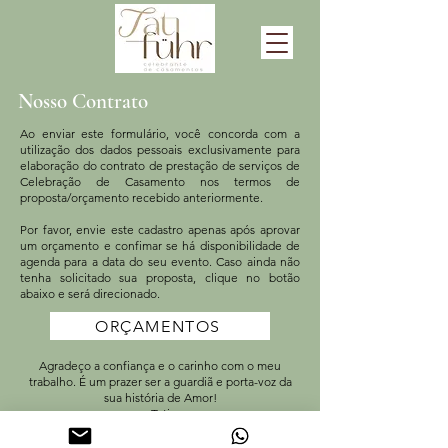
Nosso Contrato
Ao enviar este formulário, você concorda com a
utilização dos dados pessoais exclusivamente para
elaboração do contrato de prestação de serviços de
Celebração de Casamento nos termos de
proposta/orçamento recebido anteriormente.
Por favor, envie este cadastro apenas após aprovar
um orçamento e confimar se há disponibilidade de
agenda para a data do seu evento. Caso ainda não
tenha solicitado sua proposta, clique no botão
abaixo e será direcionado.
ORÇAMENTOS
Agradeço a confiança e o carinho com o meu
trabalho. É um prazer ser a guardiã e porta-voz da
sua história de Amor!
Tati
CADASTRO PARA CONTRATO